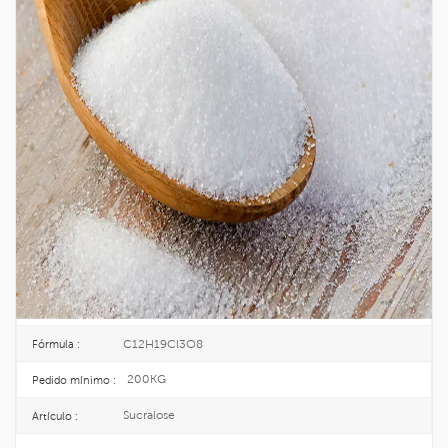
Suministro De Fábrica Sucralosa CAS
56038-13-2
La sucralosa es el producto con el más alto nivel de desarrollo e
investigación de edulcorantes de alta dulzura en el mundo en la actualidad,
y tiene un excelente desempeño.
56038-13-2
No CAS. :
259-952-2
EINECS :
25KG/CARTON
Paquete :
TOPINCHEM®
Marca :
CHINA
Origen :
C12H19Cl3O8
Fórmula :
200KG
Pedido mínimo :
Sucralose
Artículo :