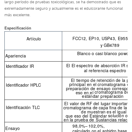
largo período de pruebas toxicológicas, se ha demostrado que es
extremadamente seguro y actualmente es el edulcorante funcional
más excelente.
Especificación
FCC
12,
EP
10,
USP
43,
E955,
Artículo
y GB
4789
Blanco o casi blanco
pow
de
Apariencia
El
El espectro de absorción IR se
Identificador
IR
al
referencia
espectro
El
tiempo de retención de la
pi
principal
en el cromatograma
de
Identificador
HPLC
preparación de ensayo
correspon
cromatograma del
eso en
el
estándar
preparación
El
valor de RF del
lugar important
Identificación TLC
cromatograma de capa fina
de la s
de muestra
n es el
igual
solución ob
que
eso
del
Estándar
en la prueba de
Sustancias relacio
98,0%–
102,0%
,
Ensayo
calculado
on
el
anhidro
base
.