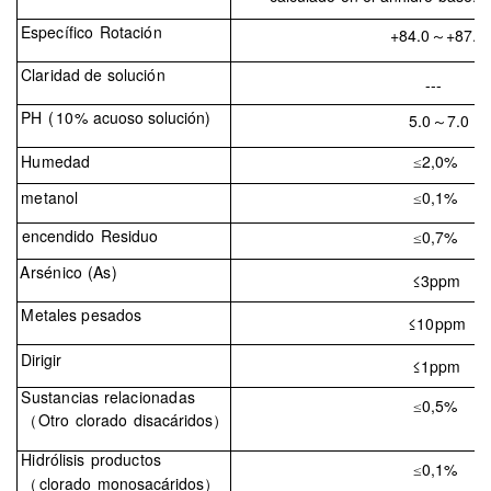
Específico
Rotación
+84.0
+87.5
～
Claridad de solución
---
PH
(
10%
acuoso
solución
)
5.0
7.0
～
Humedad
2,0%
≤
metanol
0,1%
≤
encendido
Residuo
0,7%
≤
Arsénico (As)
≤
3
ppm
Metales pesados
≤
10
ppm
Dirigir
≤
1
ppm
Sustancias relacionadas
0,5%
≤
（
Otro
clorado
disacáridos
）
Hidrólisis
productos
0,1%
≤
（
clorado
monosacáridos
）