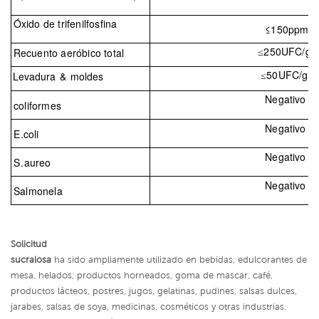
Óxido de trifenilfosfina
≤150
ppm
250
UFC
/g
Recuento aeróbico total
≤
50
UFC
/g
Levadura
&
moldes
≤
Negativo
coliformes
Negativo
E.
coli
Negativo
S.
aureo
Negativo
Salmonela
Solicitud
sucralosa
ha sido ampliamente utilizado en bebidas, edulcorantes de
mesa, helados, productos horneados, goma de mascar, café,
productos lácteos, postres, jugos, gelatinas, pudines, salsas dulces,
jarabes, salsas de soya, medicinas, cosméticos y otras industrias.