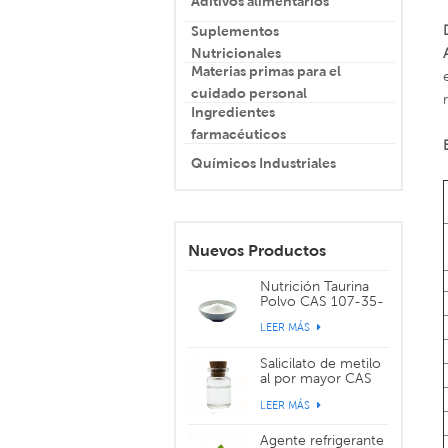
Aditivos alimentarios
Suplementos
Nutricionales
Materias primas para el
cuidado personal
Ingredientes
farmacéuticos
Químicos Industriales
Nuevos Productos
Nutrición Taurina
Polvo CAS 107-35-
7
LEER MÁS
Salicilato de metilo
al por mayor CAS
119-36-8
LEER MÁS
Agente refrigerante