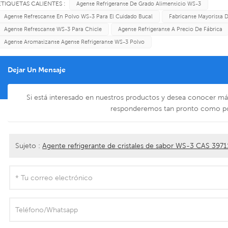
ETIQUETAS CALIENTES :
Agente Refrigerante De Grado Alimenticio WS-3
Agente Refrescante En Polvo WS-3 Para El Cuidado Bucal
Fabricante Mayorista 
Agente Refrescante WS-3 Para Chicle
Agente Refrigerante A Precio De Fábrica
Agente Aromatizante Agente Refrigerante WS-3 Polvo
Dejar Un Mensaje
Si está interesado en nuestros productos y desea conocer más 
responderemos tan pronto como p
Sujeto :
Agente refrigerante de cristales de sabor WS-3 CAS 397