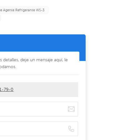
De Agente Refrigerante WS-3
detalles, deje un mensaje aquí, le
odamos.
11-79-0