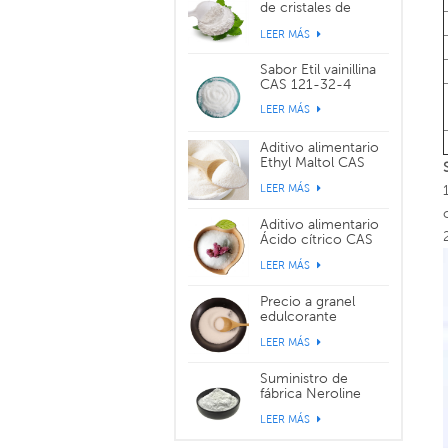
de cristales de
sabor WS-3 CAS
LEER MÁS
39711-79-0
Sabor Etil vainillina
CAS 121-32-4
LEER MÁS
Aditivo alimentario
Ethyl Maltol CAS
299-29-6
LEER MÁS
Aditivo alimentario
Ácido cítrico CAS
77-92-9
LEER MÁS
Precio a granel
edulcorante
alimentario
LEER MÁS
sucralosa CAS
56038-13-2
Suministro de
fábrica Neroline
Yara Yara CAS 93-
LEER MÁS
04-9