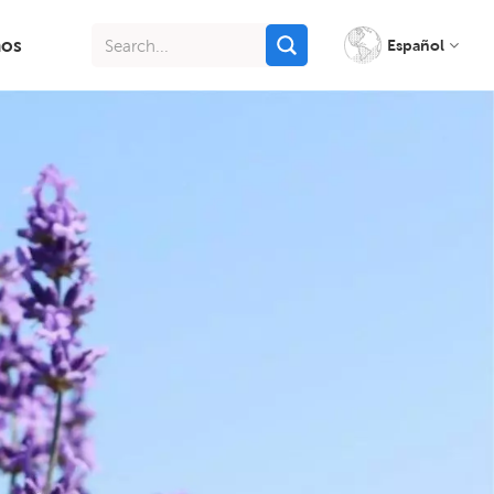
nos
Español
English
français
italiano
русский
español
português
Indonesia
Tiếng việt