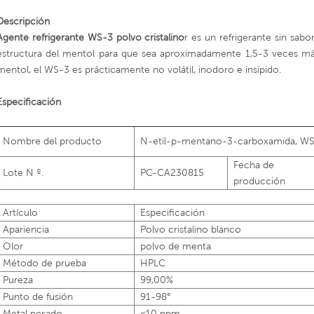
Descripción
Agente refrigerante WS-3 polvo cristalino
r es un refrigerante sin sabo
estructura del mentol para que sea aproximadamente 1,5-3 veces más 
mentol, el WS-3 es prácticamente no volátil, inodoro e insípido.
Especificación
Nombre del producto
N-etil-p-mentano-3-carboxamida, W
Fecha de
Lote N º.
PC-CA230815
producción
Artículo
Especificación
Apariencia
Polvo cristalino blanco
Olor
polvo de menta
Método de prueba
HPLC
Pureza
99,00%
Punto de fusión
91-98°
Metal pesado
≤10 ppm