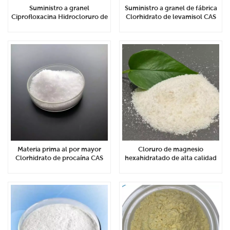
Suministro a granel
Suministro a granel de fábrica
Ciprofloxacina Hidrocloruro de
Clorhidrato de levamisol CAS
materia prima Cas no. 93107-
16595-80-5
08-5
Materia prima al por mayor
Cloruro de magnesio
Clorhidrato de procaína CAS
hexahidratado de alta calidad
51-05-8
CAS 7791-18-6