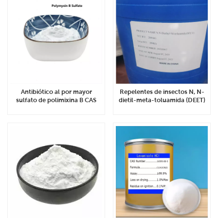
Antibiótico al por mayor
Repelentes de insectos N, N-
sulfato de polimixina B CAS
dietil-meta-toluamida (DEET)
1405-20-5
CAS 134-62-3