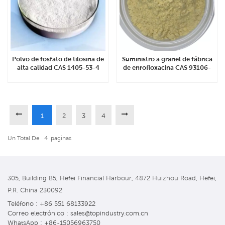
Polvo de fosfato de tilosina de
Suministro a granel de fábrica
alta calidad CAS 1405-53-4
de enrofloxacina CAS 93106-
60-6
1
2
3
4
Un Total De
4
Paginas
305, Building B5, Hefei Financial Harbour, 4872 Huizhou Road, Hefei,
P.R. China 230092
Teléfono : +86 551 68133922
Correo electrónico : sales@topindustry.com.cn
WhatsApp : +86-15056963750