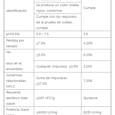
Se produce un color violeta
Cumple
Identificación
rojizo, conforme
Cumple con los requisitos
de la prueba de sulfato,
cumple
pH(0,5%)
5.0
～
7.5
5.9
Pérdida por
≤7,0%
4,20%
secado
res
≤5,0%
0,25%
iduo en el
Cualquier impureza: ≤3.0%
2,10%
encendido
Sustancias
Suma de impurezas:
relacionadas,
7,20%
≤17,0%
HPLC
Recuento
aeróbico total
≤100 UFC/g
Ajustarse
viable
Potencia (base
≥6000 UI/mg
8135 UI/mg