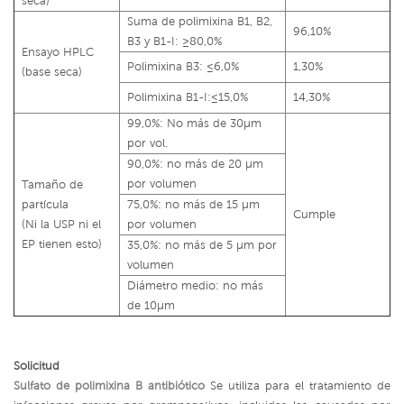
seca)
Suma de polimixina B1, B2,
96,10%
B3 y B1-I: ≥80,0%
Ensayo HPLC
Polimixina B3: ≤6,0%
1,30%
(base seca)
Polimixina B1-I:≤15,0%
14,30%
99,0%: No más de 30μm
por vol.
90,0%: no más de 20 μm
por volumen
Tamaño de
partícula
75,0%: no más de 15 μm
Cumple
(Ni la USP ni el
por volumen
EP tienen esto)
35,0%: no más de 5 μm por
volumen
Diámetro medio: no más
de 10μm
Solicitud
Sulfato de polimixina B antibiótico
Se utiliza para el tratamiento de