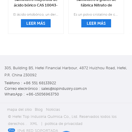
ácido bórico CAS 10043-
fábrica Nitrato de
35-3
miconazol CAS 22832-
El ácido ortobórico, un derivado del boro, es un compuesto natural que se encuentra en minerales y rocas.
Es un polvo cristalino de color blanco a blanco y pertenece al fármaco antimicótico.
87-7
LEER MÁS
LEER MÁS
305, Building B5, Hefei Financial Harbour, 4872 Huizhou Road, Hefei,
P.R. China 230092
Teléfono : +86 551 68133922
Correo electrónico : sales@topindustry.com.cn
WhatsApp : +86-15056963750
mapa del sitio
Blog
Noticias
© Hefei Top Industria Química Co., Ltd. Reservados todos los
derechos .
XML
|
política de privacidad
IPv6 RED SOPORTADA