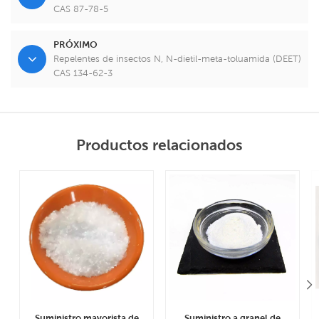
CAS 87-78-5
PRÓXIMO
Repelentes de insectos N, N-dietil-meta-toluamida (DEET)
CAS 134-62-3
Productos relacionados
Suministro mayorista de
Suministro a granel de