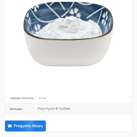
Antibiótico Al Por Mayor Sulfato De
Polimixina B CAS 1405-20-5
1405-20-5
No CAS. :
215-774-7
EINECS :
2KG/TIN
Paquete :
TOPINCHEM®
Marca :
CHINA
Origen :
C56H100N16O17S
Fórmula :
2KG
Pedido mínimo :
Polymyxin B Sulfate
Artículo :
Pregunte Ahora