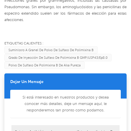
infecciones graves por gramnegativos, incluidas las causadas por
Pseudomonas. Sin embargo, los aminoglucósidos y las penicilinas de
espectro extendido suelen ser los fármacos de elección para estas
afecciones.
ETIQUETAS CALIENTES :
Suministro A Granel De Polvo De Sulfato De Polimixina B
Grado De Inyección De Sulfato De Polimixina B GMP/USP43/Ep8.0
Polvo De Sulfato De Polimixina B De Alta Pureza
Dejar Un Mensaje
Si está interesado en nuestros productos y desea
conocer más detalles, deje un mensaje aquí, le
responderemos tan pronto como podamos.