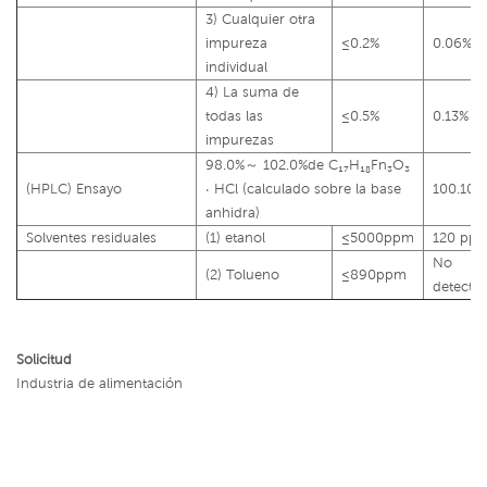
3) Cualquier otra
impureza
≤0.2%
0.06%
individual
4) La suma de
todas las
≤0.5%
0.13%
impurezas
98.0%～ 102.0%de C₁₇H₁₈Fn₃O₃
(HPLC) Ensayo
· HCl (calculado sobre la base
100.10%
anhidra)
Solventes residuales
(1) etanol
≤5000ppm
120 pp
No
(2) Tolueno
≤890ppm
detecta
Solicitud
Industria de alimentación