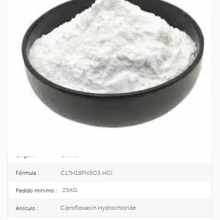
Suministro A Granel Ciprofloxacina
Hidrocloruro De Materia Prima Cas No.
93107-08-5
El clorhidrato de ciprofloxacina es un antibiótico de amplio espectro, lo que
significa que se usa para tratar una serie de infecciones bacterianas.
93107-08-5
No CAS. :
642-985-5
EINECS :
25KG/DRUM
Paquete :
TOPINCHEM®
Marca :
CHINA
Origen :
C17H18FN3O3.HCl
Fórmula :
25KG
Pedido mínimo :
Ciprofloxacin Hydrochloride
Artículo :