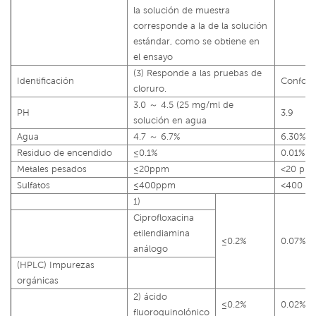
la solución de muestra
corresponde a la de la solución
estándar, como se obtiene en
el ensayo
(3) Responde a las pruebas de
Identificación
Confor
cloruro.
3.0 ～ 4.5 (25 mg/ml de
PH
3.9
solución en agua
Agua
4.7 ～ 6.7%
6.30%
Residuo de encendido
≤0.1%
0.01%
Metales pesados
≤20ppm
<20 pp
Sulfatos
≤400ppm
<400 p
1)
Ciprofloxacina
etilendiamina
≤0.2%
0.07%
análogo
(HPLC) Impurezas
orgánicas
2) ácido
≤0.2%
0.02%
fluoroquinolónico