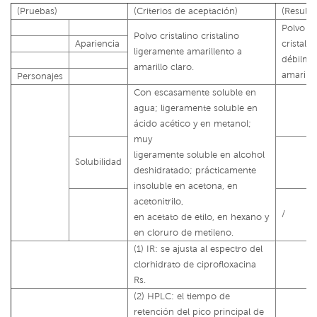
(Pruebas)
(Criterios de aceptación)
(Resulta
Polvo
Polvo cristalino cristalino
Apariencia
cristalin
ligeramente amarillento a
débilme
amarillo claro.
amarille
Personajes
Con escasamente soluble en
agua; ligeramente soluble en
ácido acético y en metanol;
muy
ligeramente soluble en alcohol
Solubilidad
deshidratado; prácticamente
insoluble en acetona, en
acetonitrilo,
/
en acetato de etilo, en hexano y
en cloruro de metileno.
(1) IR: se ajusta al espectro del
clorhidrato de ciprofloxacina
Rs.
(2) HPLC: el tiempo de
retención del pico principal de