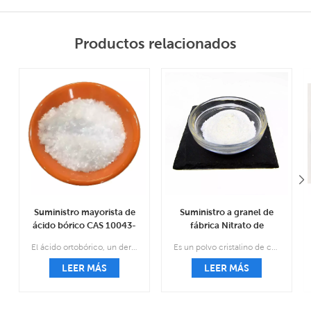
Productos relacionados
Suministro mayorista de
Suministro a granel de
ácido bórico CAS 10043-
fábrica Nitrato de
35-3
miconazol CAS 22832-
El ácido ortobórico, un derivado del boro, es un compuesto natural que se encuentra en minerales y rocas.
Es un polvo cristalino de color blanco a blanco y pertenece al fármaco antimicótico.
87-7
LEER MÁS
LEER MÁS