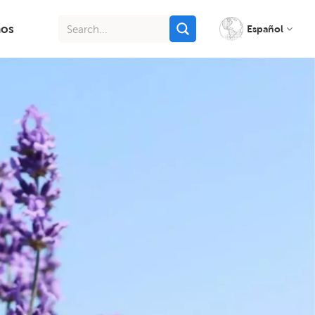
nos
Español
English
français
italiano
русский
español
português
Indonesia
Tiếng việt