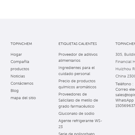
TOPINCHEM
ETIQUETAS CALIENTES
TOPINCHEM
Hogar
Proveedor de aditivos
305, Buildi
alimentarios
Compañía
Financial 
Ingredientes para el
productos
Huizhou Ro
cuidado personal
Noticias
China 230
Precio de productos
Contáctenos
Teléfono 
químicos aromáticos
Correo ele
Blog
Proveedores de
sales@topi
mapa del sitio
WhatsApp 
Salicilato de metilo de
15056963
grado farmacéutico
Gluconato de sodio
Agente refrigerante WS-
23
Serie de polisorbato