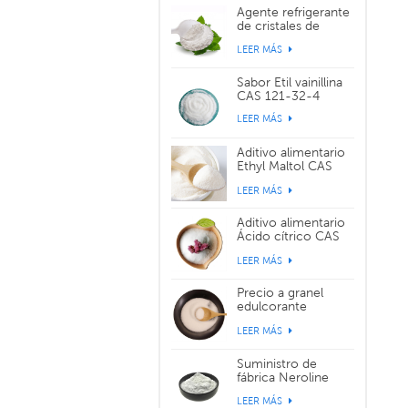
Agente refrigerante
de cristales de
sabor WS-3 CAS
LEER MÁS
39711-79-0
Sabor Etil vainillina
CAS 121-32-4
LEER MÁS
Aditivo alimentario
Ethyl Maltol CAS
299-29-6
LEER MÁS
Aditivo alimentario
Ácido cítrico CAS
77-92-9
LEER MÁS
Precio a granel
edulcorante
alimentario
LEER MÁS
sucralosa CAS
56038-13-2
Suministro de
fábrica Neroline
Yara Yara CAS 93-
LEER MÁS
04-9