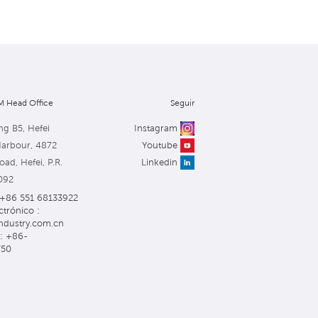
 Head Office
Seguir
ng B5, Hefei
Instagram
Harbour, 4872
Youtube
ad, Hefei, P.R.
Linkedin
092
: +86 551 68133922
ctrónico :
ndustry.com.cn
: +86-
750