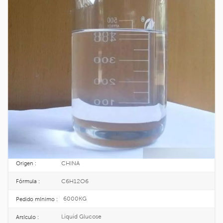
Jarabe De Glucosa Líquida De Calidad
Alimentaria 81% DE 40-60 CAS 50-99-7
La glucosa es un azúcar de seis carbonos que contiene grupos aldehído y es
el principal monosacárido de los organismos vivos. Su función principal es
proporcionar la energía necesaria para las actividades fisiológicas del
organismo.
50-99-7
No CAS. :
200-075-1
EINECS :
300KG/DRUM
Paquete :
TOPINCHEM®
Marca :
CHINA
Origen :
C6H12O6
Fórmula :
6000KG
Pedido mínimo :
Liquid Glucose
Artículo :