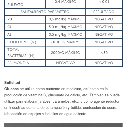
0,4
MÁXIMO
＜
0,01
SULFATO
SANEAMIENTO
PARÁMETRO
RESULTADO
PB
0,5 mg/kg
MÁXIMO
NEGATIVO
CU
5,0 mg/kg
MÁXIMO
NEGATIVO
AS
0,5 mg/kg
MÁXIMO
NEGATIVO
COLIFORMES(N
）
30/ 100G
MÁXIMO
NEGATIVO
TOTAL
2000/G
MÁXIMO
＜
30
BACTERIAS
（
N
）
SALMONELA
NEGATIVO
NEGATIVO
Solicitud
Glucosa
se utiliza como nutriente en medicina, así como en la
producción de vitamina C, gluconato de calcio, etc. También se puede
utilizar para elaborar jarabes, caramelos, etc., y como agente reductor
en industrias como la de estampación y teñido, confección de cuero,
fabricación de espejos y botellas de agua caliente.