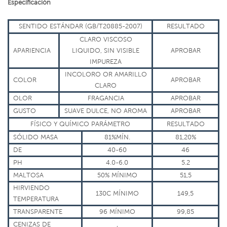
Especificación
SENTIDO
ESTÁNDAR (GB/T20885-2007)
RESULTADO
CLARO VISCOSO
APARIENCIA
LIQUIDO, SIN VISIBLE
APROBAR
IMPUREZA
INCOLORO
OR
AMARILLO
COLOR
APROBAR
CLARO
OLOR
FRAGANCIA
APROBAR
GUSTO
SUAVE
DULCE, NO
AROMA
APROBAR
FÍSICO Y
QUÍMICO
PARÁMETRO
RESULTADO
SÓLIDO
MASA
81%MÍN.
81,20%
DE
40-60
46
PH
4.0-6.0
5.2
MALTOSA
50%
MÍNIMO
51,5
HIRVIENDO
130C
MÍNIMO
149,5
TEMPERATURA
TRANSPARENTE
96
MÍNIMO
99,85
CENIZAS DE