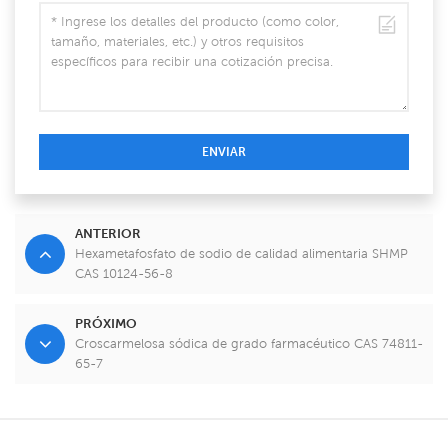
ENVIAR
ANTERIOR
Hexametafosfato de sodio de calidad alimentaria SHMP
CAS 10124-56-8
PRÓXIMO
Croscarmelosa sódica de grado farmacéutico CAS 74811-
65-7