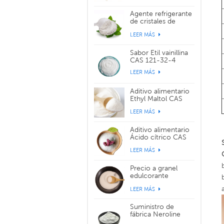
Agente refrigerante
de cristales de
sabor WS-3 CAS
LEER MÁS
39711-79-0
Sabor Etil vainillina
CAS 121-32-4
LEER MÁS
Aditivo alimentario
Ethyl Maltol CAS
299-29-6
LEER MÁS
Aditivo alimentario
Ácido cítrico CAS
77-92-9
LEER MÁS
Precio a granel
edulcorante
alimentario
LEER MÁS
sucralosa CAS
56038-13-2
Suministro de
fábrica Neroline
Yara Yara CAS 93-