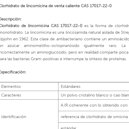
Clorhidrato de lincomicina de venta caliente CAS 17017-22-0
Descripción:
Clorhidrato de lincomicina CAS 17017-22-0
es la forma de clorhid
monohidrato. La lincomicina es una lincosamida natural aislada de Str
Upjohn en 1962. Esta clase de antibacteriano contiene un aminoácido
un azúcar aminometiltio-octopiranósido igualmente raro. L
incorrectamente un aminoglucósido, pero en realidad comparte poca o 
para las bacterias Gram-positivas e interrumpe la síntesis de proteínas.
Especificación:
Elementos
Estándares
Caracteres
Un polvo cristalino blanco o casi bla
A.IR:coherente con lo obtenido con 
Identificación
referencia de clorhidrato de omicina
estándar.