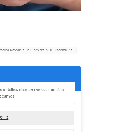
veedor Mayorista De Clorhidrato De Lincomicina
detalles, deje un mensaje aquí, le
odamos.
-22-0