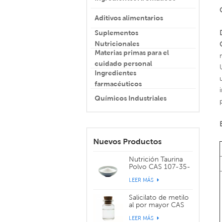
Aditivos alimentarios
Suplementos
Nutricionales
Materias primas para el
cuidado personal
Ingredientes
farmacéuticos
Químicos Industriales
Nuevos Productos
Nutrición Taurina
Polvo CAS 107-35-
7
LEER MÁS
Salicilato de metilo
al por mayor CAS
119-36-8
LEER MÁS