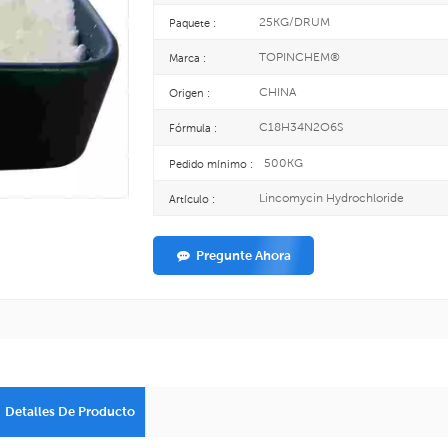
25KG/DRUM
Paquete :
TOPINCHEM®
Marca :
CHINA
Origen :
C18H34N2O6S
Fórmula :
500KG
Pedido mínimo :
Lincomycin Hydrochloride
Artículo :
Pregunte Ahora
Detalles De Producto