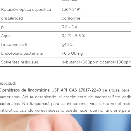
Rotación óptica específica
136°~149°
cristalinidad
conforme
pH
3.2～5.4
Agua
3,1 %～5,8 %
Lincomicina B
≤4,8%
Endotoxina bacteriana
≤0,5 UI/mg
Solventes residuales
n-butanol≤500ppm;octanol≤100pp
Solicitud:
Clorhidrato de lincomicina USP API CAS 17017-22-0
se utiliza par
bacterianas. Actúa deteniendo el crecimiento de bacterias.Este antib
bacterianas. No funcionará para las infecciones virales (como el resf
antibiótico cuando no es necesario puede hacer que no funcione para f