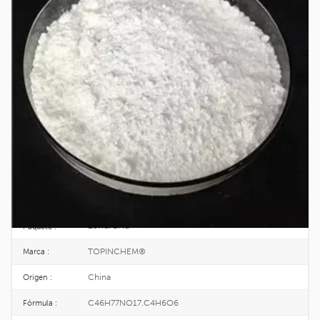
Suministro Al Por Mayor De Polvo De
Tartrato De Tilosina CAS 74610-55-2
Tartrato de tilosina
Es la sal tartrato de la tilosina, un antibiótico específico
para ganado y aves de corral. La tilosina es un compuesto ligeramente
alcalino extraído del caldo de fermentación de Streptomyces. Clínicamente,
la tilosina se formula comúnmente como sales de tartrato y fosfato. Se
presenta como un polvo blanco o ligeramente amarillento, poco soluble en
agua. Al combinarse con ácidos, forma sales hidrosolubles que permanecen
estables en soluciones ligeramente alcalinas y ligeramente ácidas.
74610-55-2
No CAS. :
616-119-1
EINECS :
25KG/BAG
Paquete :
TOPINCHEM®
Marca :
China
Origen :
C46H77NO17.C4H6O6
Fórmula :