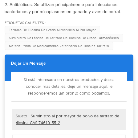
2. Antibióticos. Se utilizan principalmente para infecciones
bacterianas y por micoplasmas en ganado y aves de corral.
ETIQUETAS CALIENTES :
Tartrato De Tilosina De Grado Alimenticio Al Por Mayor
Suministro De Fábrica De Tartrato De Tilosina De Grado Farmacéutico
Materia Prima De Medicamento Veterinario De Tilosina Tartrato
Dejar Un Mensaje
Si está interesado en nuestros productos y desea
conocer más detalles, deje un mensaje aquí, le
responderemos tan pronto como podamos.
Sujeto :
Suministro al por mayor de polvo de tartrato de
tilosina CAS 74610-55-2