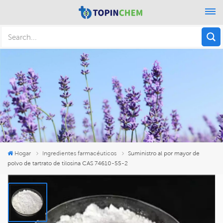
Hogar
Ingredientes farmacéuticos
Suministro al por mayor de
polvo de tartrato de tilosina CAS 74610-55-2