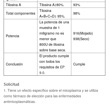
Tilosina A
Tilosina A
≥
80%.
93%
Tilosina
Total
componentes
98%
A+B+C+D
≥ 95%.
La potencia de una
muestra de 1
miligramo no es
916(Mojado)
Potencia
menor que
938(Seco)
800U de tilosina
sobre base seca.
El producto cumple
con todos los
Conclusión
Cumple
requisitos de
EP
9.0
.
Solicitud
1. Tiene un efecto específico sobre el micoplasma y se utiliza
como fármaco de elección para las enfermedades
antimicoplasmáticas.