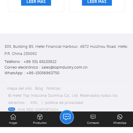
LEER MÁS
LEER MÁS
305, Building B5, Hefei Financial Harbour, 4872 Huizhou Road, Hefei,
P.R. China 230092
Teléfono : +86 551 68133922
Correo electrónico : sales@topindustry.com.cn
WhatsApp : +86-15056963750
mapa del sitio
Blog
Noticias
© Hefei Top Industria Química Co., Ltd. Reservados todos los
derechos .
XML
|
política de privacidad
IPv6 RED SOPORTADA
Hogar
Productos
Contacto
WhatsApp