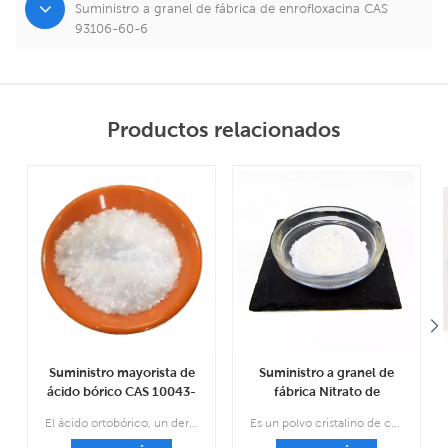
Suministro a granel de fábrica de enrofloxacina CAS
93106-60-6
Productos relacionados
Suministro mayorista de
Suministro a granel de
ácido bórico CAS 10043-
fábrica Nitrato de
35-3
miconazol CAS 22832-
El ácido ortobórico, un derivado del boro, es un compuesto natural que se encuentra en minerales y rocas.
Es un polvo cristalino de color blanco a blanco y pertenece al fármaco antimicótico.
87-7