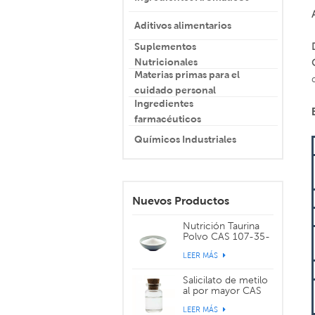
Aditivos alimentarios
Suplementos
Nutricionales
Materias primas para el
cuidado personal
Ingredientes
farmacéuticos
Químicos Industriales
Nuevos Productos
Nutrición Taurina
Polvo CAS 107-35-
7
LEER MÁS
Salicilato de metilo
al por mayor CAS
119-36-8
LEER MÁS