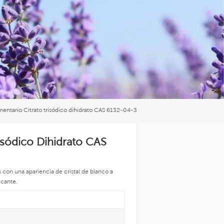
العربية
中文
imentario Citrato trisódico dihidrato CAS 6132-04-3
risódico Dihidrato CAS
s con una apariencia de cristal de blanco a
icante.