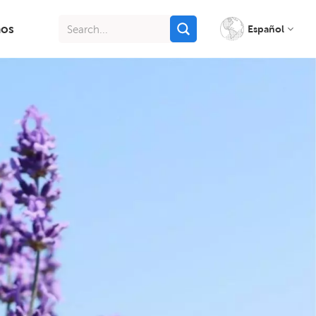
nos
Español
English
français
italiano
русский
español
português
Indonesia
Tiếng việt