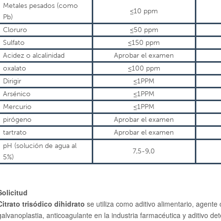
Metales pesados (como
≤10 ppm
Pb)
Cloruro
≤50 ppm
Sulfato
≤150 ppm
Acidez o alcalinidad
Aprobar el examen
oxalato
≤100 ppm
Dirigir
≤1PPM
Arsénico
≤1PPM
Mercurio
≤1PPM
pirógeno
Aprobar el examen
tartrato
Aprobar el examen
pH (solución de agua al
7,5-9,0
5%)
Solicitud
Citrato trisódico dihidrato
se utiliza como aditivo alimentario, agente
galvanoplastia, anticoagulante en la industria farmacéutica y aditivo dete