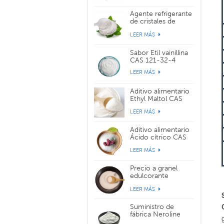
Agente refrigerante
de cristales de
sabor WS-3 CAS
LEER MÁS
39711-79-0
Sabor Etil vainillina
CAS 121-32-4
LEER MÁS
Aditivo alimentario
Ethyl Maltol CAS
299-29-6
LEER MÁS
Aditivo alimentario
Ácido cítrico CAS
77-92-9
LEER MÁS
Precio a granel
edulcorante
alimentario
LEER MÁS
sucralosa CAS
56038-13-2
Suministro de
fábrica Neroline
Yara Yara CAS 93-