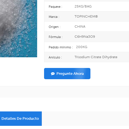
25KG/BAG
Paquete :
TOPINCHEM®
Marca :
CHINA
Origen :
C6H9Na3O9
Fórmula :
200KG
Pedido mínimo :
Trisodium Citrate Dihydrate
Artículo :
Pregunte Ahora
Detalles De Producto