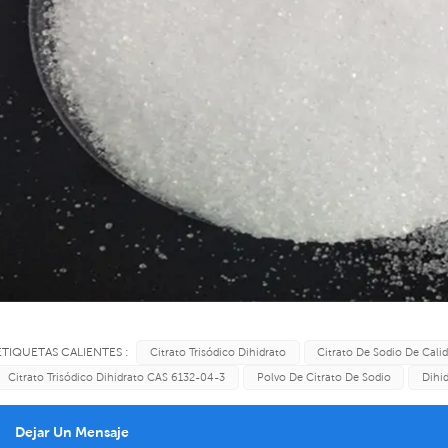
ETIQUETAS CALIENTES :
Citrato Trisódico Dihidrato
Citrato De Sodio De Cali
Citrato Trisódico Dihidrato CAS 6132-04-3
Polvo De Citrato De Sodio
Dihi
Dejar Un Mensaje