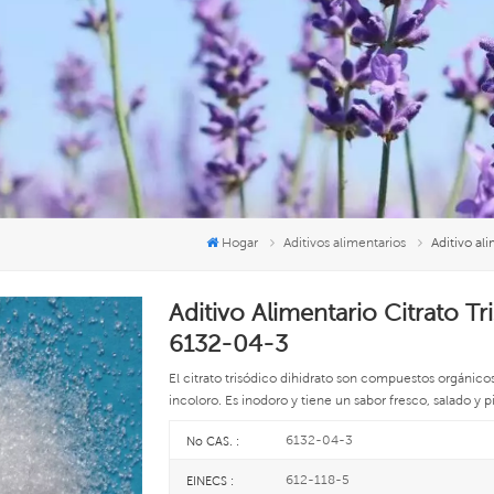
Hogar
Aditivos alimentarios
Aditivo al
Aditivo Alimentario Citrato T
6132-04-3
El citrato trisódico dihidrato son compuestos orgánico
incoloro. Es inodoro y tiene un sabor fresco, salado y p
6132-04-3
No CAS. :
612-118-5
EINECS :