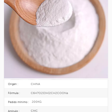
Grado Farmacéutico CAS 9004-32-4 Del
Sodio De La Carboximetilcelulosa Del
CMC
CMC es un tipo de éter de celulosa importante y un buen compuesto
polianiónico soluble en agua obtenido de fibras naturales modificadas
químicamente, soluble en agua fría.
9004-32-4
No CAS. :
618-378-6
EINECS :
25KG/DRUM
Paquete :
TOPINCHEM®
Marca :
CHINA
Origen :
C6H7O2(OH)2CH2COONa
Fórmula :
200KG
Pedido mínimo :
CMC
Artículo :