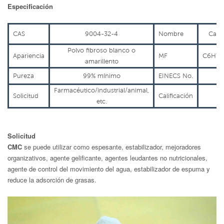
Especificación
CAS
9004-32-4
Nombre
Carbo
Polvo fibroso blanco o
Apariencia
MF
C6H7
amarillento
Pureza
99% mínimo
EINECS No.
Farmacéutico/industrial/animal,
Solicitud
Calificación
etc.
Solicitud
CMC
se puede utilizar como espesante, estabilizador, mejoradores
organizativos, agente gelificante, agentes leudantes no nutricionales,
agente de control del movimiento del agua, estabilizador de espuma y
reduce la adsorción de grasas.