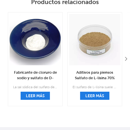
Productos relacionados
Fabricante de cloruro de
Aditivos para piensos
sodio y sulfato de D-
Sulfato de L-lisina 70%
glucosamina CAS 38899-
Suministro del fabricante
La sal sódica del sulfato de glucosamina, también conocida como sal compleja de sal de cloruro sódico de sulfato 2-amino-2-desoxi d-glucosa, es el tratamiento y la prevención de los medicamentos para la osteoartritis.
El sulfato de L-lisina suele ser una sustancia granular de color marrón o marrón claro que es casi inodoro.
05-7
CAS 60343-69-3
LEER MÁS
LEER MÁS