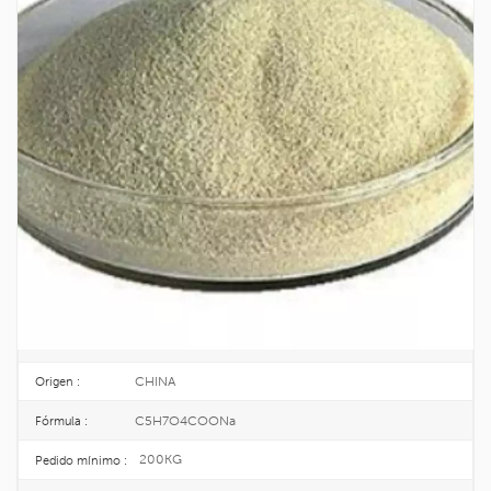
Suministro A Granel De Fábrica De
Alginato De Sodio CAS: 9005-38-3
Alginato de sodio
Está compuesto principalmente de sales sódicas de ácido
algínico y es un biopolímero polisacárido. Posee diversas características,
como amplia disponibilidad, no toxicidad, fácil degradación y buena
biocompatibilidad, lo que lo hace muy valioso en industrias como la
farmacéutica, alimentaria, de embalaje, textil y de biomateriales.
9005-38-3
No CAS. :
618-415-6
EINECS :
25kg/bag
Paquete :
TOPINCHEM®
Marca :
CHINA
Origen :
C5H7O4COONa
Fórmula :
200KG
Pedido mínimo :