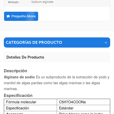
Sodium alginate
Artículo :
Pregunte Ahora
CATEGORÍAS DE PRODUCTO
Detalles De Producto
Descripción
Alginato de sodio
Es un subproducto de la extracción de yodo y
manitol de algas pardas como las algas marinas o las algas
marinas.
Especificación
Fórmula molecular
C
5
H
7
O
4
COONa
Especificación
Estándar