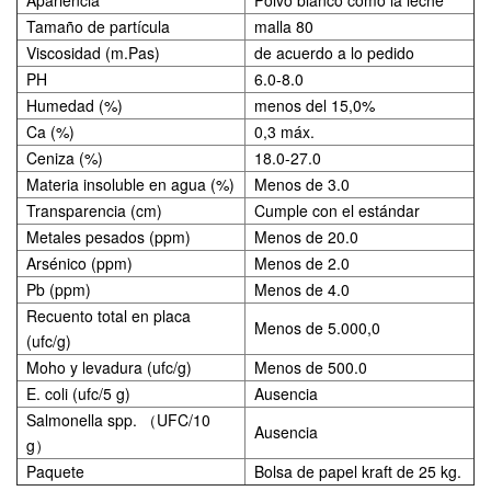
Apariencia
Polvo blanco como la leche
Tamaño de partícula
malla 80
Viscosidad (m.Pas)
de acuerdo a lo pedido
PH
6.0-8.0
Humedad (%)
menos del 15,0%
Ca (%)
0,3 máx.
Ceniza (%)
18.0-27.0
Materia insoluble en agua (%)
Menos de 3.0
Transparencia (cm)
Cumple con el estándar
Metales pesados ​​(ppm)
Menos de 20.0
Arsénico (ppm)
Menos de 2.0
Pb (ppm)
Menos de 4.0
Recuento total en placa
Menos de 5.000,0
(ufc/g)
Moho y levadura (ufc/g)
Menos de 500.0
E. coli (ufc/5 g)
Ausencia
Salmonella spp.
（
UFC/10
Ausencia
g
）
Paquete
Bolsa de papel kraft de 25 kg.