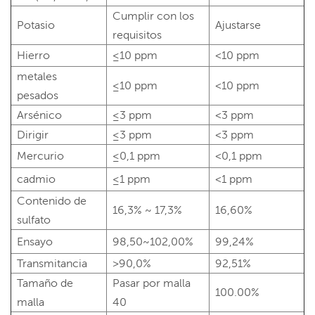
Cumplir con los
Potasio
Ajustarse
requisitos
Hierro
≤10 ppm
<10 ppm
metales
≤10 ppm
<10 ppm
pesados
Arsénico
≤3 ppm
<3 ppm
Dirigir
≤3 ppm
<3 ppm
Mercurio
≤0,1 ppm
<0,1 ppm
cadmio
≤1 ppm
<1 ppm
Contenido de
16,3% ~ 17,3%
16,60%
sulfato
Ensayo
98,50~102,00%
99,24%
Transmitancia
>90,0%
92,51%
Tamaño de
Pasar por malla
100.00%
malla
40