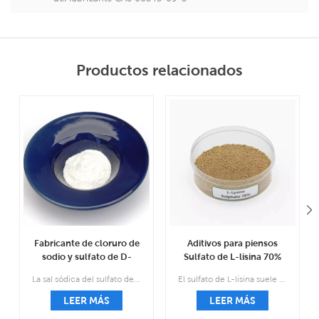
Productos relacionados
Fabricante de cloruro de
Aditivos para piensos
sodio y sulfato de D-
Sulfato de L-lisina 70%
glucosamina CAS 38899-
Suministro del fabricante
La sal sódica del sulfato de glucosamina, también conocida como sal compleja de sal de cloruro sódico de sulfato 2-amino-2-desoxi d-glucosa, es el tratamiento y la prevención de los medicamentos para la osteoartritis.
El sulfato de L-lisina suele ser una sustancia granular de color marrón o marrón claro que es casi inodoro.
05-7
CAS 60343-69-3
LEER MÁS
LEER MÁS