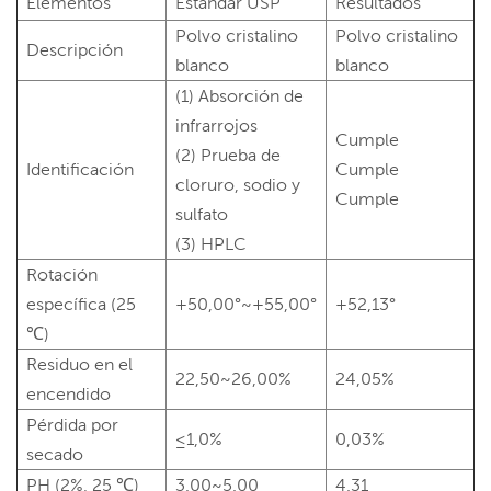
Elementos
Estándar USP
Resultados
Polvo cristalino
Polvo cristalino
Descripción
blanco
blanco
(1) Absorción de
infrarrojos
Cumple
(2) Prueba de
Identificación
Cumple
cloruro, sodio y
Cumple
sulfato
(3) HPLC
Rotación
específica (25
+50,00°~+55,00°
+52,13°
℃)
Residuo en el
22,50~26,00%
24,05%
encendido
Pérdida por
≤1,0%
0,03%
secado
PH (2%, 25 ℃)
3.00~5.00
4.31