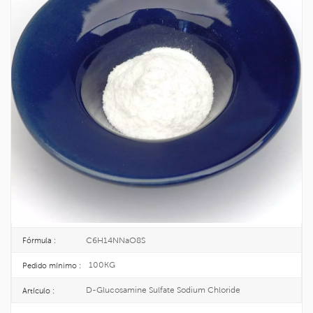
Fabricante De Cloruro De Sodio Y Sulfato
De D-Glucosamina CAS 38899-05-7
La sal sódica del sulfato de glucosamina, también conocida como sal
compleja de sal de cloruro sódico de sulfato 2-amino-2-desoxi d-glucosa,
es el tratamiento y la prevención de los medicamentos para la osteoartritis.
38899-05-7
No CAS. :
609-596-2
EINECS :
25KG/DRUM
Paquete :
TOPINCHEM®
Marca :
CHINA
Origen :
C6H14NNaO8S
Fórmula :
100KG
Pedido mínimo :
D-Glucosamine Sulfate Sodium Chloride
Artículo :