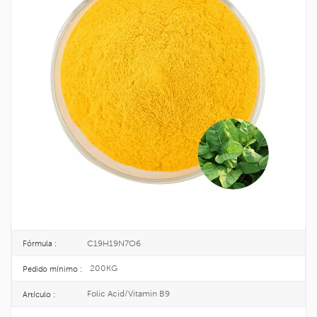
Suplemento Nutricional Ácido
Fólico/vitamina B9 CAS 59-30-3
El ácido fólico, también conocido como vitamina B9, es una vitamina
soluble en agua que promueve la maduración de las células inmaduras de la
médula ósea.
59-30-3
No CAS. :
200-419-0
EINECS :
25KG/DRUM
Paquete :
TOPINCHEM®
Marca :
CHINA
Origen :
C19H19N7O6
Fórmula :
200KG
Pedido mínimo :
Folic Acid/Vitamin B9
Artículo :