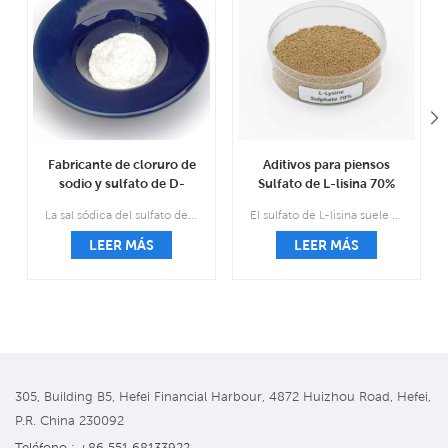
Fabricante de cloruro de
Aditivos para piensos
sodio y sulfato de D-
Sulfato de L-lisina 70%
glucosamina CAS 38899-
Suministro del fabricante
La sal sódica del sulfato de glucosamina, también conocida como sal compleja de sal de cloruro sódico de sulfato 2-amino-2-desoxi d-glucosa, es el tratamiento y la prevención de los medicamentos para la osteoartritis.
El sulfato de L-lisina suele ser una sustancia granular de color marrón o marrón claro que es casi inodoro.
05-7
CAS 60343-69-3
LEER MÁS
LEER MÁS
305, Building B5, Hefei Financial Harbour, 4872 Huizhou Road, Hefei,
P.R. China 230092
Teléfono : +86 551 68133922