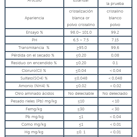
Artículo
Estándar
la prueba
cristalización
cristalino
Apariencia
blanca
or
blanco
polvo cristalino
polvo
Ensayo
%
98.0~
101.0
99,2
PH
6,5 ~ 7,5
7.15
Transmitancia
%
≥
95.0
99,6
Pérdida
on
el secado
%
≤
0,20
0,08
Residuo
on
encendido
%
≤
0,20
0.1
Cloruro
(
Cl
) %
≤
0,04
＜
0,04
Sulfato
(
SO
4
) %
≤
0,048
＜
0,048
Amonio
(
NH
4
) %
≤
0,02
＜
0,02
Otro
aminado
ácidos
No
detectable
No
detectado
Pesado
rieles
(
Pb
)
mg
/
kg
≤
10
＜
10
Femg/kg
≤
30
＜
30
Pb
mg/kg
≤
1
＜
0,04
Como
mg/kg
≤
1
＜
0,01
Hg
mg/kg
≤
0.
1
＜
0,01