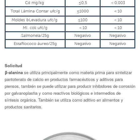
Cd
mg/kg
≤
0,5
＜
0.003
Total
Lámina
Contar
ufc
/g
≤
1000
＜
10
Moldes
&
Levadura
ufc
/g
≤
100
＜
10
MI.
coli
ufc
/g
＜
10
＜
10
Salmonela
/25g
Negativo
Negativo
Estafilococo
áureo
/25g
Negativo
Negativo
Solicitud
β-alanina
se utiliza principalmente como materia prima para sintetizar
pantotenato de calcio en productos farmacéuticos y aditivos para
piensos, también se puede utilizar para producir inhibidores de corrosión
por galvanoplastia y como reactivos biológicos e intermedios de
síntesis orgánica. También se utiliza como aditivo en alimentos y
productos sanitarios.