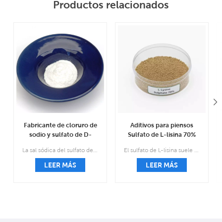
Productos relacionados
Fabricante de cloruro de
Aditivos para piensos
sodio y sulfato de D-
Sulfato de L-lisina 70%
glucosamina CAS 38899-
Suministro del fabricante
La sal sódica del sulfato de glucosamina, también conocida como sal compleja de sal de cloruro sódico de sulfato 2-amino-2-desoxi d-glucosa, es el tratamiento y la prevención de los medicamentos para la osteoartritis.
El sulfato de L-lisina suele ser una sustancia granular de color marrón o marrón claro que es casi inodoro.
05-7
CAS 60343-69-3
LEER MÁS
LEER MÁS