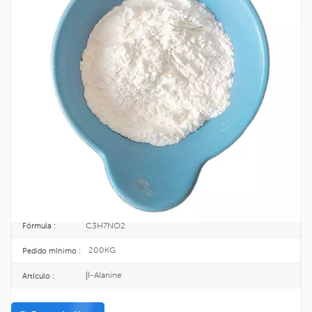
Suministro De Fábrica De Alta Calidad Β-
Alanina CAS 107-95-9
La β-alanina es una proteína no presente en todos los organismos vivos. β-
Aminoácidos.
107-95-9
No CAS. :
203-536-5
EINECS :
25KG/CARTON
Paquete :
TOPINCHEM®
Marca :
CHINA
Origen :
C3H7NO2
Fórmula :
200KG
Pedido mínimo :
β-Alanine
Artículo :