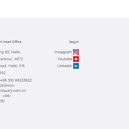
 Head Office
Seguir
ng B5, Hefei
Instagram
Harbour, 4872
Youtube
ad, Hefei, P.R.
Linkedin
092
: +86 551 68133922
ctrónico :
ndustry.com.cn
: +86-
750