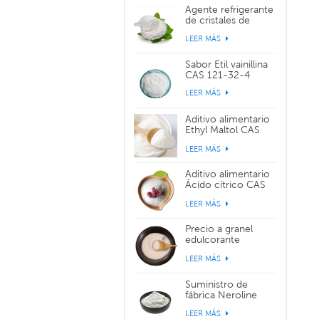
Agente refrigerante
de cristales de
sabor WS-3 CAS
LEER MÁS
39711-79-0
Sabor Etil vainillina
CAS 121-32-4
LEER MÁS
Aditivo alimentario
Ethyl Maltol CAS
299-29-6
LEER MÁS
Aditivo alimentario
Ácido cítrico CAS
77-92-9
LEER MÁS
Precio a granel
edulcorante
alimentario
LEER MÁS
sucralosa CAS
56038-13-2
Suministro de
fábrica Neroline
Yara Yara CAS 93-
LEER MÁS
04-9