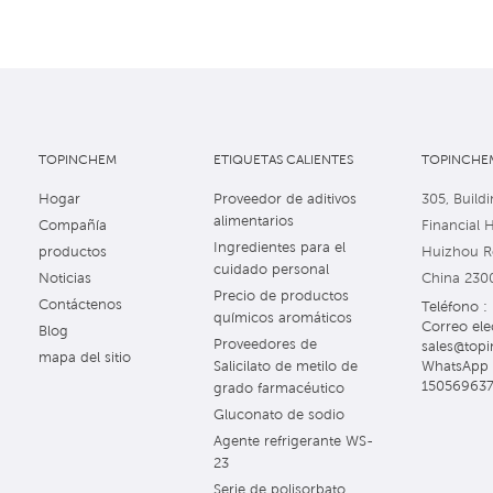
TOPINCHEM
ETIQUETAS CALIENTES
TOPINCHEM
Hogar
Proveedor de aditivos
305, Buildi
alimentarios
Compañía
Financial 
Ingredientes para el
productos
Huizhou Ro
cuidado personal
Noticias
China 230
Precio de productos
Contáctenos
Teléfono 
químicos aromáticos
Correo ele
Blog
Proveedores de
sales@topi
mapa del sitio
WhatsApp 
Salicilato de metilo de
15056963
grado farmacéutico
Gluconato de sodio
Agente refrigerante WS-
23
Serie de polisorbato