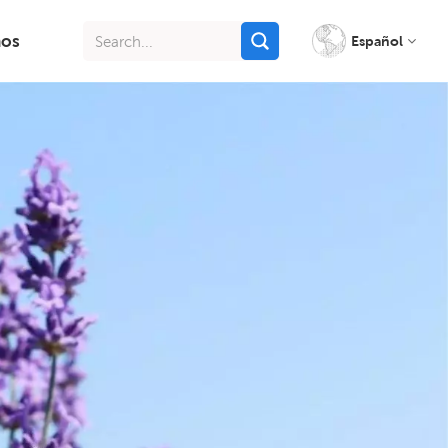
nos
Español
English
français
italiano
русский
español
português
Indonesia
Tiếng việt