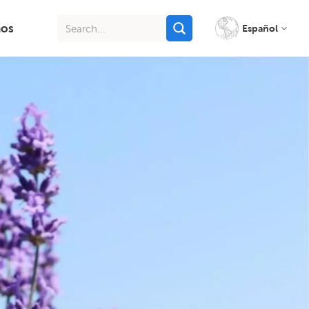
nos
Español
English
français
italiano
русский
español
português
Indonesia
Tiếng việt