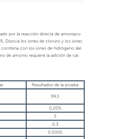
orado por la reacción directa de amoniaco
. Disocia los iones de cloruro y los iones
se combina con los iones de hidrógeno del
uro de amonio requiere la adición de cal.
ar
Resultados de la prueba
99,5
0,20%
5
0.3
0.0005