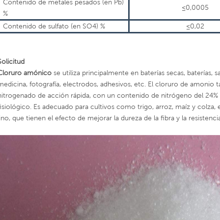
Contenido de metales pesados (en Pb)
≤0,0005
%
Contenido de sulfato (en SO4) %
≤0,02
Solicitud
Cloruro amónico
se utiliza principalmente en baterías secas, baterías, 
medicina, fotografía, electrodos, adhesivos, etc. El cloruro de amonio 
nitrogenado de acción rápida, con un contenido de nitrógeno del 24% al
fisiológico. Es adecuado para cultivos como trigo, arroz, maíz y colza,
lino, que tienen el efecto de mejorar la dureza de la fibra y la resistencia