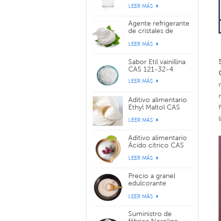
119-36-8
LEER MÁS
Agente refrigerante
de cristales de
sabor WS-3 CAS
LEER MÁS
39711-79-0
Sabor Etil vainillina
CAS 121-32-4
LEER MÁS
Aditivo alimentario
Ethyl Maltol CAS
299-29-6
LEER MÁS
Aditivo alimentario
Ácido cítrico CAS
77-92-9
LEER MÁS
Precio a granel
edulcorante
alimentario
LEER MÁS
sucralosa CAS
56038-13-2
Suministro de