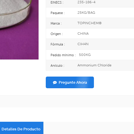
235-186-4
EINECS :
25KG/BAG
Paquete :
TOPINCHEM®
Marca :
CHINA
Origen :
ClH4N
Fórmula :
500KG
Pedido mínimo :
Ammonium Chloride
Artículo :
Pregunte Ahora
Detalles De Producto