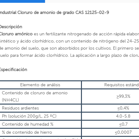
Industrial
Cloruro de amonio de grado CAS 12125-02-9
Descripción
Cloruro amónico
es un fertilizante nitrogenado de acción rápida elab
sintético y ácido clorhídrico, con un contenido de nitrógeno del 24-25%
de amonio del suelo, que son absorbidos por los cultivos. El primero 
suelo para formar ácido clorhídrico. La aplicación a largo plazo de clor
Especificación
Elemento de análisis
Requisitos estánd
Contenido de cloruro de amonio
≥99,3%
(NH4CL)
Residuos ardientes
≤0,4%
Ph (solución 200g/L, 25 ºC)
4.0-5.8
Contenido de humedad %
≤0,7
% de contenido de hierro
≤0,0007