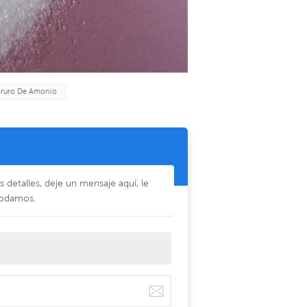
oruro De Amonio
detalles, deje un mensaje aquí, le
odamos.