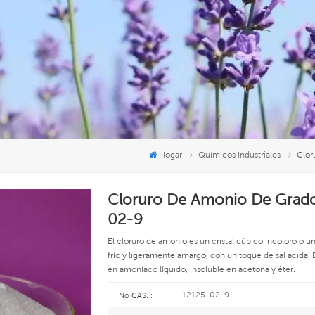
Hogar
Químicos Industriales
Clor
Cloruro De Amonio De Grado 
02-9
El cloruro de amonio es un cristal cúbico incoloro o un 
frío y ligeramente amargo, con un toque de sal ácida. E
en amoníaco líquido, insoluble en acetona y éter.
12125-02-9
No CAS. :