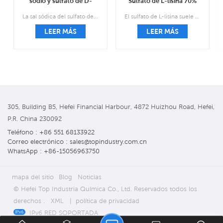
sodio y sulfato de D-
Sulfato de L-lisina 70%
glucosamina CAS 38899-
Suministro del fabricante
La sal sódica del sulfato de glucosamina, también conocida como sal compleja de sal de cloruro sódico de sulfato 2-amino-2-desoxi d-glucosa, es el tratamiento y la prevención de los medicamentos para la osteoartritis.
El sulfato de L-lisina suele ser una sustancia granular de color marrón o marrón claro que es casi inodoro.
05-7
CAS 60343-69-3
LEER MÁS
LEER MÁS
305, Building B5, Hefei Financial Harbour, 4872 Huizhou Road, Hefei,
P.R. China 230092
Teléfono : +86 551 68133922
Correo electrónico : sales@topindustry.com.cn
WhatsApp : +86-15056963750
mapa del sitio
Blog
Noticias
© Hefei Top Industria Química Co., Ltd. Reservados todos los
derechos .
XML
|
política de privacidad
IPv6 RED SOPORTADA