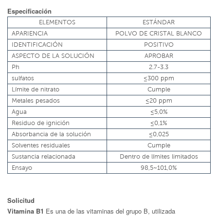
Especificación
ELEMENTOS
ESTÁNDAR
APARIENCIA
POLVO DE CRISTAL BLANCO
IDENTIFICACIÓN
POSITIVO
ASPECTO DE LA SOLUCIÓN
APROBAR
Ph
2.7-3.3
sulfatos
≤300 ppm
Límite de nitrato
Cumple
Metales pesados
≤20 ppm
Agua
≤5,0%
Residuo de ignición
≤0,1%
Absorbancia de la solución
≤0,025
Solventes residuales
Cumple
Sustancia relacionada
Dentro de límites limitados
Ensayo
98,5~101,0%
Solicitud
Vitamina B1
Es una de las vitaminas del grupo B, utilizada