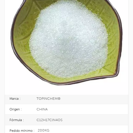
Venta Caliente Vitamina B1 Tiamina HCl
En Polvo CAS 59-43-8
La vitamina B1 también se llama tiamina o combate las vitaminas contra la
neuritis o la resistencia al beriberi, cristal blanco, la presencia de oxidantes
fácilmente por la tiamina deshidrogenación oxidativa, que aparece con
fluorescencia azul bajo la irradiación ultravioleta.
59-43-8
No CAS. :
200-425-3
EINECS :
25KG/DRUM
Paquete :
TOPINCHEM®
Marca :
CHINA
Origen :
C12H17ClN4OS
Fórmula :
200KG
Pedido mínimo :