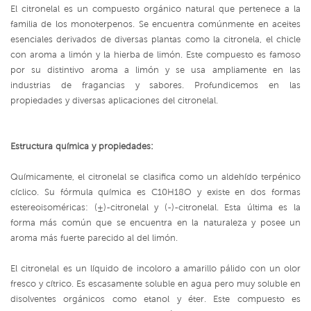
El citronelal es un compuesto orgánico natural que pertenece a la
familia de los monoterpenos. Se encuentra comúnmente en aceites
esenciales derivados de diversas plantas como la citronela, el chicle
con aroma a limón y la hierba de limón. Este compuesto es famoso
por su distintivo aroma a limón y se usa ampliamente en las
industrias de fragancias y sabores. Profundicemos en las
propiedades y diversas aplicaciones del citronelal.
Estructura química y propiedades:
Químicamente, el citronelal se clasifica como un aldehído terpénico
cíclico. Su fórmula química es C10H18O y existe en dos formas
estereoisoméricas: (±)-citronelal y (-)-citronelal. Esta última es la
forma más común que se encuentra en la naturaleza y posee un
aroma más fuerte parecido al del limón.
El citronelal es un líquido de incoloro a amarillo pálido con un olor
fresco y cítrico. Es escasamente soluble en agua pero muy soluble en
disolventes orgánicos como etanol y éter. Este compuesto es