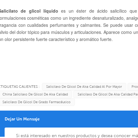
Salicilato de glicol
líquido
es un éster de ácido salicílico que
formulaciones cosméticas como un ingrediente desnaturalizado, analgé
fragancia con cualidades perfumantes y calmantes. Se puede usar c
alivio del dolor tópico para músculos y articulaciones. Aparece como un
un olor persistente fuerte característico y aromático fuerte.
ETIQUETAS CALIENTES :
Salicilato De Glicol De Alta Calidad Al Por Mayor
Prod
China Salicilato De Glicol De Alta Calidad
Salicilato De Glicol De Alta Calidad P
Salicilato De Glicol De Grado Farmacéutico
Dejar Un Mensaje
Si está interesado en nuestros productos y desea conocer más 