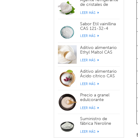
de cristales de
sabor WS-3 CAS
LEER MÁS
39711-79-0
Sabor Etil vainillina
CAS 121-32-4
LEER MÁS
Aditivo alimentario
Ethyl Maltol CAS
299-29-6
LEER MÁS
Aditivo alimentario
Ácido cítrico CAS
77-92-9
LEER MÁS
Precio a granel
edulcorante
alimentario
LEER MÁS
sucralosa CAS
56038-13-2
Suministro de
fábrica Neroline
Yara Yara CAS 93-
LEER MÁS
04-9