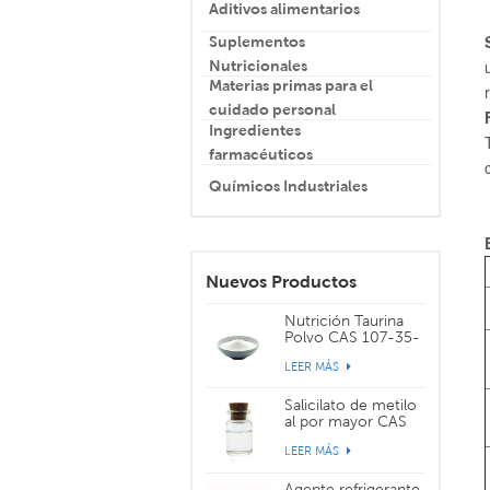
Aditivos alimentarios
Suplementos
Nutricionales
Materias primas para el
cuidado personal
Ingredientes
farmacéuticos
Químicos Industriales
Nuevos Productos
Nutrición Taurina
Polvo CAS 107-35-
7
LEER MÁS
Salicilato de metilo
al por mayor CAS
119-36-8
LEER MÁS
Agente refrigerante