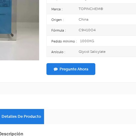
TOPINCHEM®
Marca :
China
Origen :
C9H10O4
Fórmula :
1000KG
Pedido mínimo :
Glycol Salicylate
Artículo :
Pregunte Ahora
Detalles De Producto
Descripción