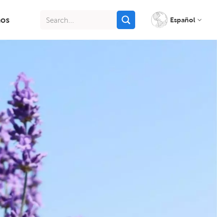
nos
Español
English
français
italiano
русский
español
português
Indonesia
Tiếng việt