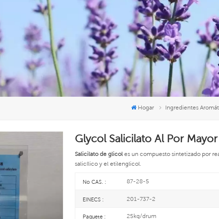
Hogar
Ingredientes Aromát
Glycol Salicilato Al Por May
Salicilato de glicol
es un compuesto sintetizado por rea
salicílico y el etilenglicol.
87-28-5
No CAS. :
201-737-2
EINECS :
25kg/drum
Paquete :