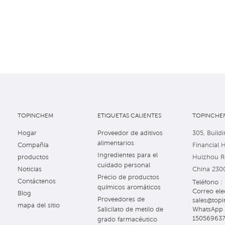
TOPINCHEM
ETIQUETAS CALIENTES
TOPINCHEM
Hogar
Proveedor de aditivos
305, Buildi
alimentarios
Compañía
Financial 
Ingredientes para el
productos
Huizhou Ro
cuidado personal
Noticias
China 230
Precio de productos
Contáctenos
Teléfono 
químicos aromáticos
Correo ele
Blog
Proveedores de
sales@topi
mapa del sitio
WhatsApp 
Salicilato de metilo de
15056963
grado farmacéutico