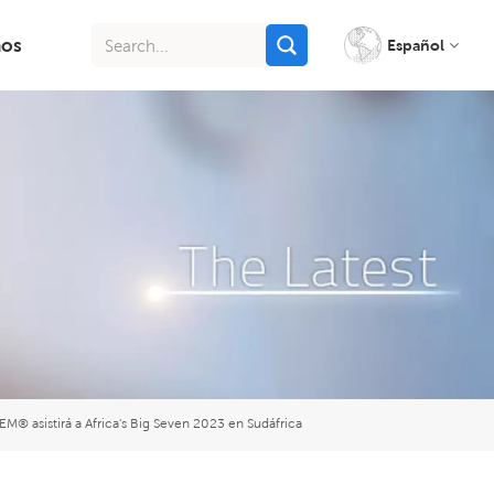
nos
Español
English
français
italiano
русский
español
português
® asistirá a Africa's Big Seven 2023 en Sudáfrica
Indonesia
Tiếng việt