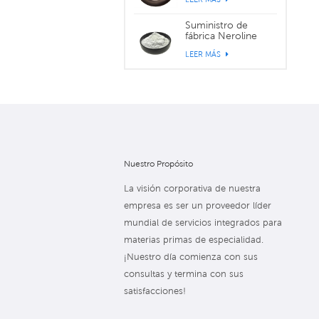
sucralosa CAS
56038-13-2
Suministro de
fábrica Neroline
Yara Yara CAS 93-
LEER MÁS
04-9
Nuestro Propósito
La visión corporativa de nuestra
empresa es ser un proveedor líder
mundial de servicios integrados para
materias primas de especialidad.
¡Nuestro día comienza con sus
consultas y termina con sus
satisfacciones!