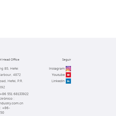
 Head Office
Seguir
ng B5, Hefei
Instagram
Harbour, 4872
Youtube
ad, Hefei, P.R.
Linkedin
092
: +86 551 68133922
ctrónico :
ndustry.com.cn
: +86-
750