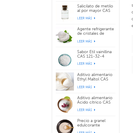
Salicilato de metilo
al por mayor CAS
119-36-8
LEER MÁS
Agente refrigerante
de cristales de
sabor WS-3 CAS
LEER MÁS
39711-79-0
Sabor Etil vainillina
CAS 121-32-4
LEER MÁS
Aditivo alimentario
Ethyl Maltol CAS
299-29-6
LEER MÁS
Aditivo alimentario
Ácido cítrico CAS
77-92-9
LEER MÁS
Precio a granel
edulcorante
alimentario
LEER MÁS