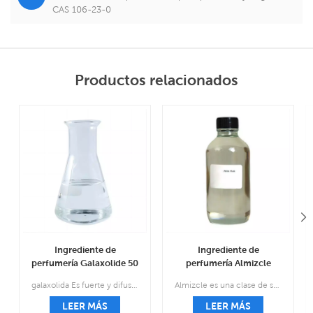
CAS 106-23-0
Productos relacionados
Ingrediente de
Ingrediente de
perfumería Galaxolide 50
perfumería Almizcle
DEP CAS 1222-05-5
puro CAS 541-91-3
galaxolida Es fuerte y difuso, dulce, floral, almizclado, limpio, macrocíclico, parecido a un jabón en polvo, lactónico, ligeramente afrutado.
Almizcle es una clase de sustancias aromáticas comúnmente utilizadas como notas de fondo en perfumería.
LEER MÁS
LEER MÁS