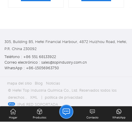
305, Building B5, Hefei Financial Harbour, 4872 Huizhou Road, Hefei,
P.R. China 230092
Teléfono : +86 551 68133922
Correo electrónico : sales@topindustry.com.cn
WhatsApp : +86-15056963750
mapa del sitio
Blog
Noticias
© Hefei Top Industria Química Co., Ltd. Reservados todos los
derechos .
XML
|
política de privacidad
IPv6 RED SOPORTADA
Hogar
Productos
Contacto
WhatsApp