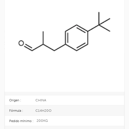
Materias Primas Cosméticas Aromáticas
Sintéticas Lily Aldehído CAS 80-54-6
Lily Aldehyde, también conocida como Lysmeral, es una de las fragancias
sintéticas más abundantes. En condiciones normales, es un líquido con un
punto de ebullición de 279 ℃. Tiene aromas florales como lila, azucena, lila
y hierba oreja de conejo. Su aroma es puro, suave y elegante, y es popular
entre los perfumistas.
80-54-6
No CAS. :
201-289-8
EINECS :
25KG/DRUM
Paquete :
TOPINCHEM®
Marca :
CHINA
Origen :
C14H20O
Fórmula :
200KG
Pedido mínimo :