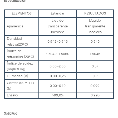
Especificación
ELEMENTOS
Estándar
RESULTADOS
Líquido
Líquido
Apariencia
transparente
transparente
incoloro
incoloro
Densidad
0,942~0,946
0,945
relativa(20ºC)
Índice de
1,5040~1,5060
1.5046
refracción (20ºC)
Índice de acidez
0,00~2,00
0,57
(mgKOH/g)
Humedad (%)
0,00~0,25
0,06
Contenido M-LLY
0,00~0,10
0,099
(%)
Ensayo
≥99,0%
0.993
Solicitud