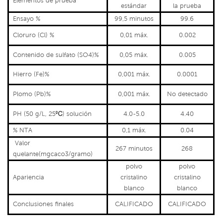
Elementos de prueba
estándar
la prueba
Ensayo %
99,5 minutos
99.6
Cloruro (Cl) %
0,01 máx.
0.002
Contenido de sulfato (SO4)%
0,05 máx.
0.005
Hierro (Fe)%
0,001 máx.
0.0001
Plomo (Pb)%
0,001 máx.
No detectado
ºC
PH (50 g/L, 25
) solución
4.0-5.0
4.40
% NTA
0,1 máx.
0.04
Valor
267 minutos
268
quelante
(
mgcaco3
/gramo)
polvo
polvo
Apariencia
cristalino
cristalino
blanco
blanco
Conclusiones finales
CALIFICADO
CALIFICADO