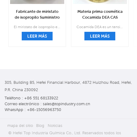
Fabricante de miristato
Materia prima cosmética
de isopropilo Suministro
Cocamida DEA CAS
de fábrica CAS 110-27-0
68603-42-9
El miristato de isopropilo es un líquido aceitoso fino de incoloro a amarillo claro, inodoro e insípido.
Cocamida DEA es un tensioactivo elaborado alterando químicamente la composición química de ciertos ácidos grasos en el aceite de coco con dietanolamina. El resultado es un líquido viscoso de color ámbar que se utiliza como agente espumante y emulsionante.
LEER MÁS
LEER MÁS
305, Building B5, Hefei Financial Harbour, 4872 Huizhou Road, Hefei,
P.R. China 230092
Teléfono : +86 551 68133922
Correo electrónico : sales@topindustry.com.cn
WhatsApp : +86-15056963750
mapa del sitio
Blog
Noticias
© Hefei Top Industria Química Co., Ltd. Reservados todos los