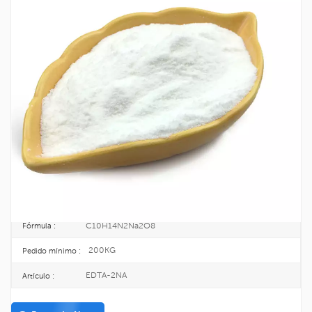
Ingredientes Para El Cuidado Personal
EDTA-2NA CAS 139-33-3
Como aditivo alimentario, EDTA-2NA se usa ampliamente como
estabilizador, antioxidante, conservante y agente quelante.
139-33-3
No CAS. :
205-358-3
EINECS :
25KG/BAG
Paquete :
TOPINCHEM®
Marca :
CHINA
Origen :
C10H14N2Na2O8
Fórmula :
200KG
Pedido mínimo :
EDTA-2NA
Artículo :