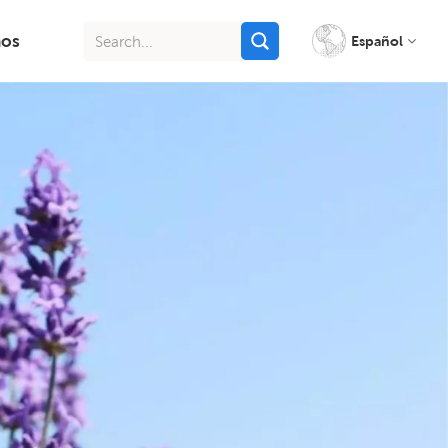
nos
Español
English
français
italiano
русский
español
português
Indonesia
Tiếng việt