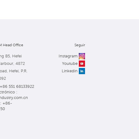
 Head Office
Seguir
ng B5, Hefei
Instagram
Harbour, 4872
Youtube
ad, Hefei, P.R.
Linkedin
092
: +86 551 68133922
ctrónico :
ndustry.com.cn
: +86-
750