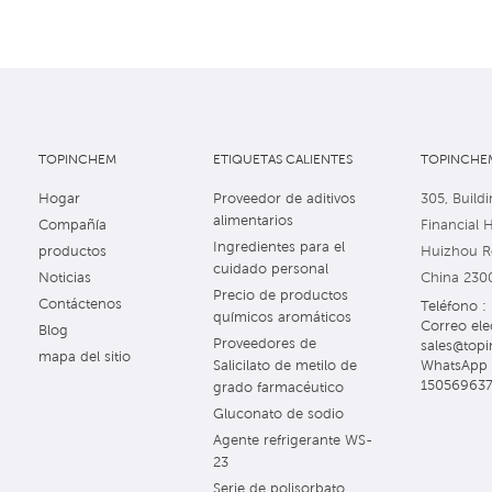
TOPINCHEM
ETIQUETAS CALIENTES
TOPINCHEM
Hogar
Proveedor de aditivos
305, Buildi
alimentarios
Compañía
Financial 
Ingredientes para el
productos
Huizhou Ro
cuidado personal
Noticias
China 230
Precio de productos
Contáctenos
Teléfono 
químicos aromáticos
Correo ele
Blog
Proveedores de
sales@topi
mapa del sitio
WhatsApp 
Salicilato de metilo de
15056963
grado farmacéutico
Gluconato de sodio
Agente refrigerante WS-
23
Serie de polisorbato