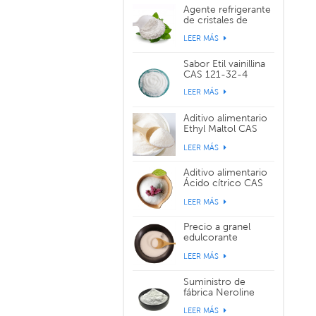
Agente refrigerante
de cristales de
sabor WS-3 CAS
LEER MÁS
39711-79-0
Sabor Etil vainillina
CAS 121-32-4
LEER MÁS
Aditivo alimentario
Ethyl Maltol CAS
299-29-6
LEER MÁS
Aditivo alimentario
Ácido cítrico CAS
77-92-9
LEER MÁS
Precio a granel
edulcorante
alimentario
LEER MÁS
sucralosa CAS
56038-13-2
Suministro de
fábrica Neroline
Yara Yara CAS 93-
LEER MÁS
04-9