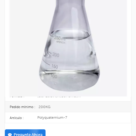
Producto Químico Para El Cuidado Del
Cabello Polyquaternium-7 CAS 108464-
53-5
El poliamonio-7 es un copolímero catiónico con alta densidad de carga y
buena estabilidad en un amplio rango de pH.
108464-53-5
No CAS. :
25KG/DRUM
Paquete :
TOPINCHEM®
Marca :
CHINA
Origen :
(C8H16ClN)n.(C3H5NO)m
Fórmula :
200KG
Pedido mínimo :
Polyquaternium-7
Artículo :
Pregunte Ahora