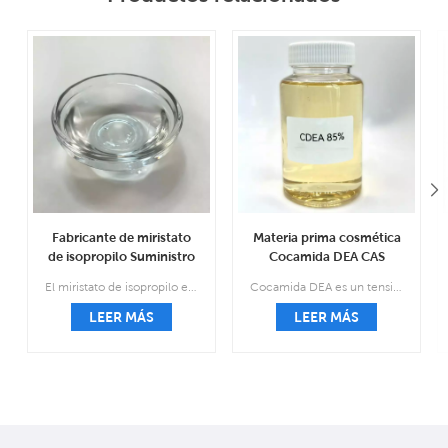
Fabricante de miristato
Materia prima cosmética
de isopropilo Suministro
Cocamida DEA CAS
de fábrica CAS 110-27-0
68603-42-9
El miristato de isopropilo es un líquido aceitoso fino de incoloro a amarillo claro, inodoro e insípido.
Cocamida DEA es un tensioactivo elaborado alterando químicamente la composición química de ciertos ácidos grasos en el aceite de coco con dietanolamina. El resultado es un líquido viscoso de color ámbar que se utiliza como agente espumante y emulsionante.
LEER MÁS
LEER MÁS