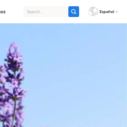
nos
Español
English
français
italiano
русский
español
português
Indonesia
Tiếng việt