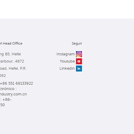
 Head Office
Seguir
ng B5, Hefei
Instagram
Harbour, 4872
Youtube
ad, Hefei, P.R.
Linkedin
092
: +86 551 68133922
ctrónico :
ndustry.com.cn
: +86-
750