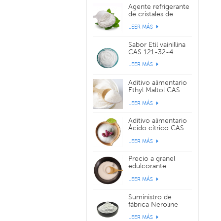
Agente refrigerante
de cristales de
sabor WS-3 CAS
LEER MÁS
39711-79-0
Sabor Etil vainillina
CAS 121-32-4
LEER MÁS
Aditivo alimentario
Ethyl Maltol CAS
299-29-6
LEER MÁS
Aditivo alimentario
Ácido cítrico CAS
77-92-9
LEER MÁS
Precio a granel
edulcorante
alimentario
LEER MÁS
sucralosa CAS
56038-13-2
Suministro de
fábrica Neroline
Yara Yara CAS 93-
LEER MÁS
04-9