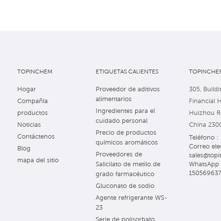
TOPINCHEM
ETIQUETAS CALIENTES
TOPINCHEM
Hogar
Proveedor de aditivos
305, Buildi
alimentarios
Compañía
Financial 
Ingredientes para el
productos
Huizhou Ro
cuidado personal
Noticias
China 230
Precio de productos
Contáctenos
Teléfono 
químicos aromáticos
Correo ele
Blog
Proveedores de
sales@topi
mapa del sitio
WhatsApp 
Salicilato de metilo de
15056963
grado farmacéutico
Gluconato de sodio
Agente refrigerante WS-
23
Serie de polisorbato