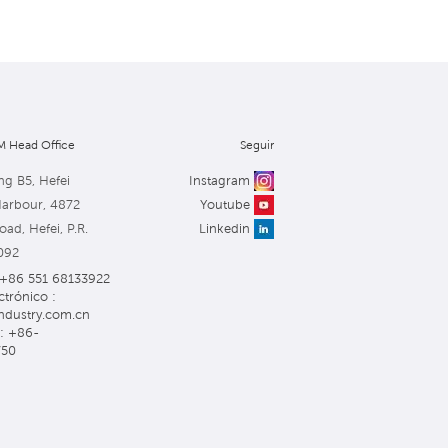
 Head Office
Seguir
ng B5, Hefei
Instagram
Harbour, 4872
Youtube
ad, Hefei, P.R.
Linkedin
092
: +86 551 68133922
ctrónico :
ndustry.com.cn
: +86-
750