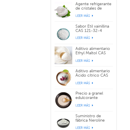
Agente refrigerante
de cristales de
sabor WS-3 CAS
LEER MÁS
39711-79-0
Sabor Etil vainillina
CAS 121-32-4
LEER MÁS
Aditivo alimentario
Ethyl Maltol CAS
299-29-6
LEER MÁS
Aditivo alimentario
Ácido cítrico CAS
77-92-9
LEER MÁS
Precio a granel
edulcorante
alimentario
LEER MÁS
sucralosa CAS
56038-13-2
Suministro de
fábrica Neroline
Yara Yara CAS 93-
LEER MÁS
04-9