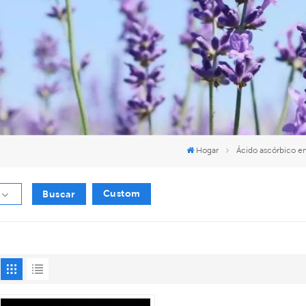
Hogar
Ácido ascórbico en
Custom
Buscar