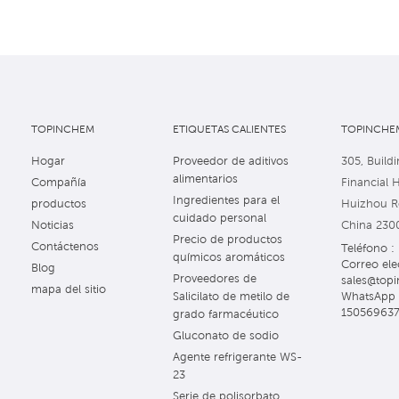
TOPINCHEM
ETIQUETAS CALIENTES
TOPINCHEM
Hogar
Proveedor de aditivos
305, Buildi
alimentarios
Compañía
Financial 
Ingredientes para el
productos
Huizhou Ro
cuidado personal
Noticias
China 230
Precio de productos
Contáctenos
Teléfono 
químicos aromáticos
Correo ele
Blog
Proveedores de
sales@topi
mapa del sitio
WhatsApp 
Salicilato de metilo de
15056963
grado farmacéutico
Gluconato de sodio
Agente refrigerante WS-
23
Serie de polisorbato