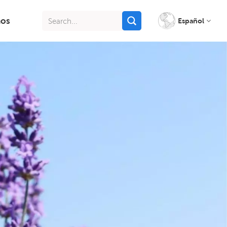
nos
Español
English
français
italiano
русский
español
português
Indonesia
Tiếng việt