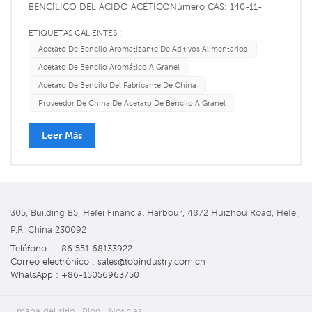
BENCÍLICO DEL ÁCIDO ACÉTICONúmero CAS: 140-11-
4Número CE: 205-399-7Número MDL:
ETIQUETAS CALIENTES :
MFCDO0008712Fórmula química: C9H1002
Acetato De Bencilo Aromatizante De Aditivos Alimentarios
CH3COOCH2C6H5 El acetato de bencilo es un líquido
Acetato De Bencilo Aromático A Granel
incoloro con olor a peras.El acetato de bencilo es el éster de
Acetato De Bencilo Del Fabricante De China
acetato de alcoho...
Proveedor De China De Acetato De Bencilo A Granel
Leer Más
305, Building B5, Hefei Financial Harbour, 4872 Huizhou Road, Hefei,
P.R. China 230092
Teléfono : +86 551 68133922
Correo electrónico : sales@topindustry.com.cn
WhatsApp : +86-15056963750
mapa del sitio
Blog
Noticias